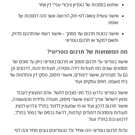
שימוש בסמכות של נוטריון ציבורי עפ"י דין אחר
אישור עשיית צוואה לפי חוק הירושה אשר זהה לסמכות של
שופט.
אישור נכונות תרגום של מסמך – אישור רשמי שהתרגום מדויק
ותואם למקור או תרגום נוטריוני
מה המשמעות של תרגום נוטריוני?
אישור נוטריוני על תרגום מסמך או תרגום נוטריוני ניתן על סוגים של
מסמכים שונים כמו תעודות לידה ופטירה, תעודות זהות, דרכונים וכן
גם על תצהירים, אישור לימודים, אישורי מיסים, פסקי דין והחלטות של
בית משפט, חוזים עסקיים ועוד.
אישור נוטריוני נדרש בכל מיני מצבים למשל: אדם המעוניין לעבוד
מחוץ לישראל וצריך להציג אישורי מיסים, תעודה פלילית מהמשטרה,
אישור תרגום דרכון ועוד או מי שמעוניין ללמוד בחו"ל ונדרש להציג
תעודות והסמכות לימודים קודמות, לרשת נכסים של נפטר בחו"ל,
לרכוש נכס בחו"ל ועוד.
עלות תרגום נוטריוני הינו אחיד וכל הנוטריונים גובים מחיר זהה לפי