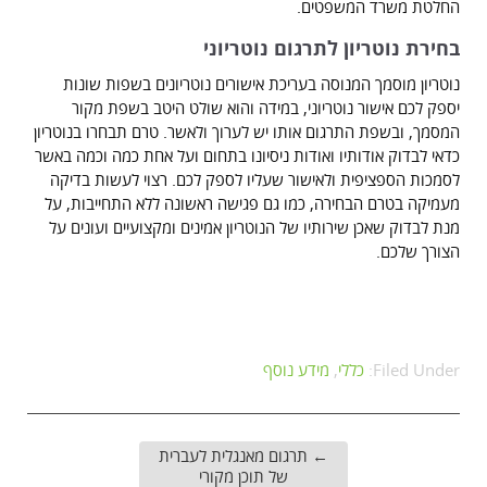
החלטת משרד המשפטים.
בחירת נוטריון לתרגום נוטריוני
נוטריון מוסמך המנוסה בעריכת אישורים נוטריונים בשפות שונות
יספק לכם אישור נוטריוני, במידה והוא שולט היטב בשפת מקור
המסמך, ובשפת התרגום אותו יש לערוך ולאשר. טרם תבחרו בנוטריון
כדאי לבדוק אודותיו ואודות ניסיונו בתחום ועל אחת כמה וכמה באשר
לסמכות הספציפית ולאישור שעליו לספק לכם. רצוי לעשות בדיקה
מעמיקה בטרם הבחירה, כמו גם פגישה ראשונה ללא התחייבות, על
מנת לבדוק שאכן שירותיו של הנוטריון אמינים ומקצועיים ועונים על
הצורך שלכם.
Filed Under:
כללי
,
מידע נוסף
←
תרגום מאנגלית לעברית
של תוכן מקורי