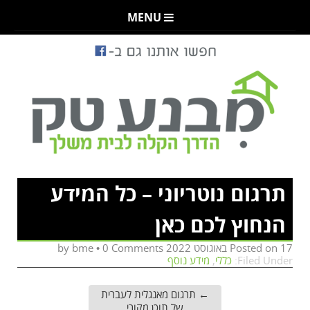
MENU
תרגום נוטריוני – כל המידע
הנחוץ לכם כאן
17 באוגוסט 2022
Posted on
by
0 Comments
•
bme
Filed Under:
כללי
,
מידע נוסף
←
תרגום מאנגלית לעברית
של תוכן מקורי