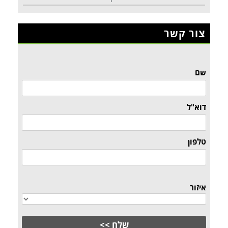
צור קשר
שם
דוא"ל
טלפון
איזור