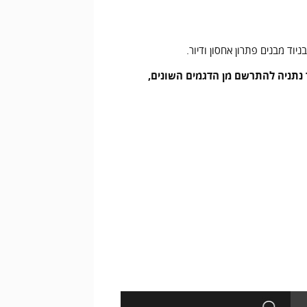
יוד מבנים פתרון אחסון ודיור.
צוגה שלנו ברח' האמנות 12, א.תעשיה ספיר נתניה להתרשם מן הדגמים השונים,