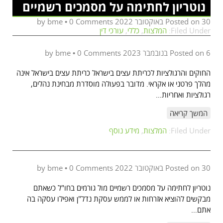
נוטריון לחתימה על מסמכים רשמיים
30 באוקטובר 2022
Posted on
by
0 Comments
•
bme
Filed Under:
המלצות
,
כללי
,
עורכי דין
6 בנובמבר 2023
Posted on
by
0 Comments
•
bme
החוקים והרגולציות לכריתת עצים בישראל כריתת עצים בישראל אינה
מהלך פרטני או אקראי. מדובר בפעולה מוסדרת מבחינת נהלים,
רגולציות ואחריות…
המשך קריאה
Filed Under:
המלצות
,
מידע נוסף
30 באוקטובר 2022
Posted on
by
0 Comments
•
bme
נוטריון לחתימה על מסמכים רשמיים מול גורמים בחו"ל כשאתם
מבקשים להוציא אזרחות או לממש עסקת נדל"ן ואפילו עסקה בה
אתם…