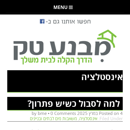
MENU
אינסטלציה
למה לסבול כשיש פתרון?
4 במרץ 2025
Posted on
by
0 Comments
•
bme
Filed Under:
אינסטלציה
,
משאבות מים לבתים ובניינים