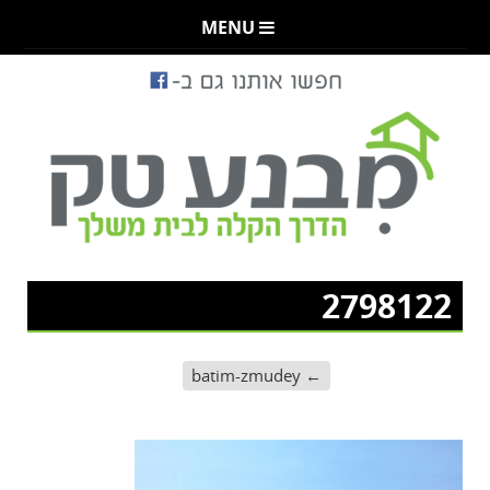
MENU
2798122
batim-zmudey
←