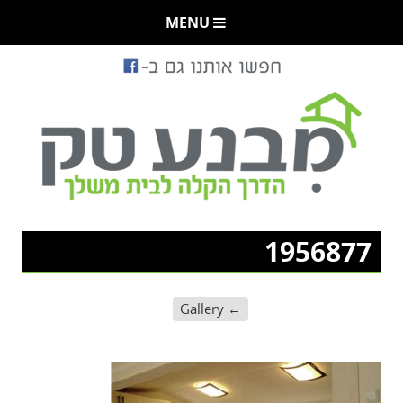
MENU
1956877
Gallery
←