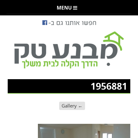
MENU
1956881
Gallery
←