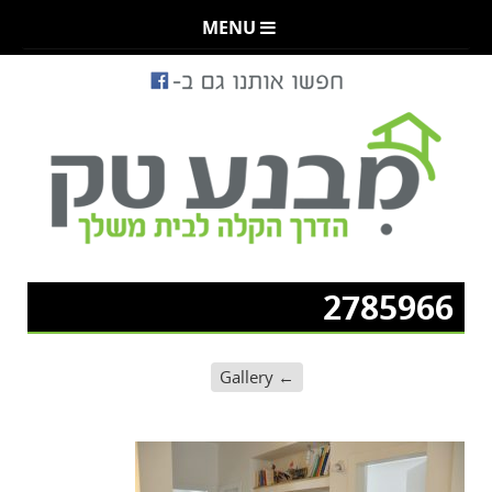
MENU
2785966
Gallery
←