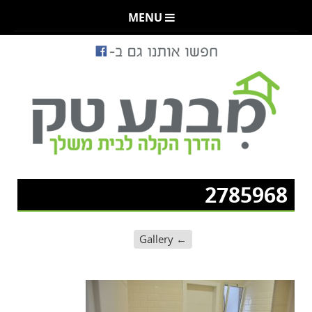
MENU
2785968
Gallery
←