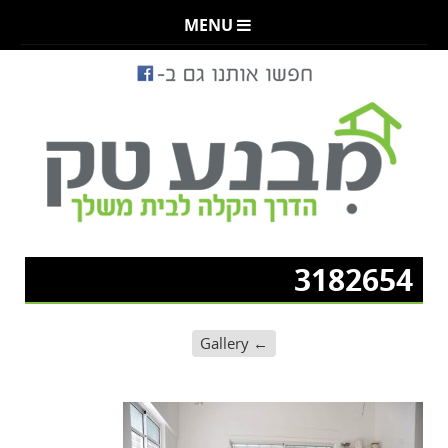
MENU
3182654
Gallery
←