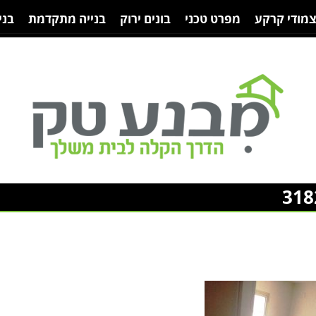
צמודי קרקע
מפרט טכני
בונים ירוק
בנייה מתקדמת
בני
318