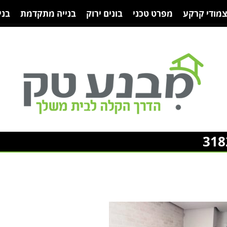
צמודי קרקע
מפרט טכני
בונים ירוק
בנייה מתקדמת
בני
318