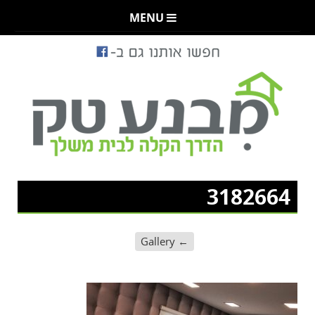
MENU
3182664
Gallery
←