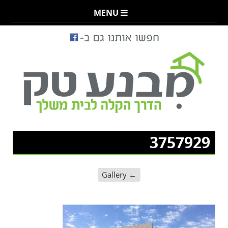
MENU
3757929
Gallery
←