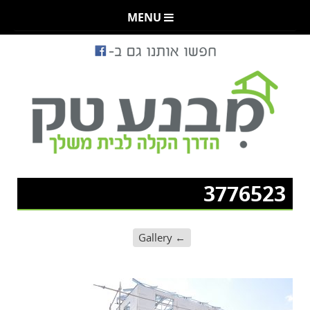
MENU
3776523
Gallery
←