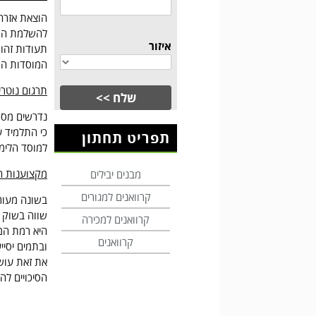
הוצאת אזרחו
להשלמת התהל
איזור
תעודות זהות
המוסדות הש
תרגום נוטריו
נדרשים מסמכ
כי התלמיד 
תפריט תחתון
למוסד הלימ
מקצוענות הנ
מבנים יבילים
קרוואנים למגורים
בשונה מעורך
שווה בשוק ה
קרוואנים למכירה
היא רמת המ
קרוואנים
ובתמים יסיי
את זאת עושי
הסיכויים ל