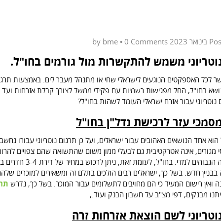
bme
•
0 Comments
by
Po
וטריוני משמש להתקשרות מול גורמים בחו"ל.
לכל האספקטים הנוגעים לישראלי שחי או מתנהל מעבר לים. באמצעות תרגום נו
ושא בחו"ל, החל מפגישות רשמיות עם פקידי ממשל לצורך קבלת אזרחות ועד 
נוטריוני עבור אזרח ישראלי העומד לשהות בחו"ל?
סמכי עזר לרכישת נדל"ן בחו"ל
 הוא אחד הנושאים האהובים עבור ישראלים, ועל כן תרגום נוטריוני עבורו נחש
 מגורים, אינה אטרקטיבית גם לבעלי ממון משום שהתשואה שהם צפויים להרווי
מחירי הקנייה הגבוהים ל
 בבניין חדש. בשל כך, ישראלים רבים הולכים בתלם זה ומשאירים למוכרים שלה
ה ואין רישום המעיד כי הם מחויבים לתשלומים עבור המוכר. בשל כך, נדרש
תרג
תנו מבנקים, דפי מצ"ב על חשבון הבנק ועוד.,
וטריוני לשם הוצאת אזרחות זרה