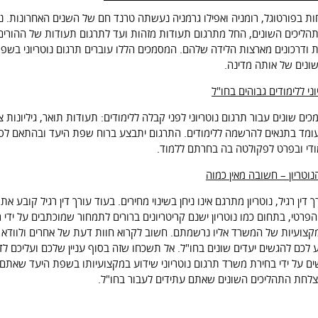
ת בפורטוגל, רומניה ואפילו גרמניה נעשתה טרנד חם של השנים האחרונות. נדר
יכים השונים, החל מתרגום תעודות מזהות ועד לתרגום תעודות של ההורים וה
 ודרכונים מארצות הלידה שלהם. המסמכים הללו עוברים תרגום נוטריוני בש
ונים של אותה מדינה.
ני ללימודים גבוהים בחו"ל
ים שונים עבור תרגום נוטריוני לפני קבלה ללימודים: תעודות תואר, גיליונות 
עומד בתנאים להרשמה ללימודים. התרגום יתבצע ברוח שפת היעד ובהתאם לסג
ודי ובפרט לפקולטה בה בחרתם ללמוד.
וטריון – חשובה מאין כמוה
 דין רגיל, נוטריון מתרגם אינו ניחן בשינוי מחירים. בעוד עורך דין רגיל קו
פרטי, בתחום כמו נוטריון ישנם קריטריונים ברורים לתמחור שמוכתבים על ידי 
קצועיות של המשרד אליו נרשמתם. חשוב לקרוא חוות דעת של אחרים ולווד
ע לכם להגשים יעדים שונים בחו"ל. אל תשכחו שזה בסוף עניין שלכם ועליכם ל
ם על ידי בחירת משרד תרגום נוטריוני שידוע במקצועיותו בשפת היעד שאתם 
הצלחת התהליכים השונים שאתם עתידים לעבור בחו"ל.