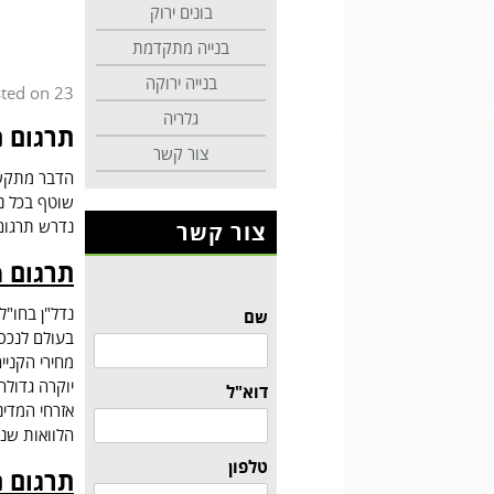
בונים ירוק
בנייה מתקדמת
בנייה ירוקה
23 בינואר 2023
sted on
גלריה
תרגום נ
צור קשר
הדבר מתקשר 
שוטף בכל נ
נדרש תרגום 
צור קשר
תרגום מ
נדל"ן בחו"ל
שם
בעולם לנכסי
יוקרה גדולה
דוא"ל
אזרחי המדינ
הלוואות שני
טלפון
תרגום נ