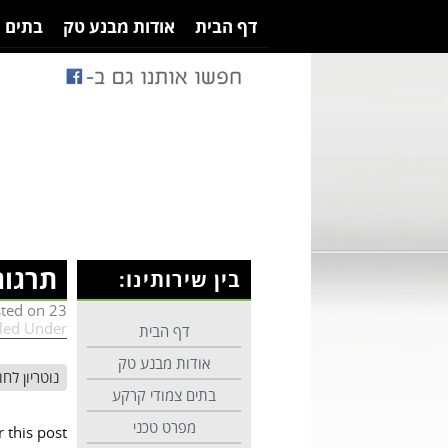
דף הבית
אודות מבנע טק
בתים 
תרגום
בין שירותינו:
23 בינואר 2023
sted on
iled Under:
דף הבית
אודות מבנע טק
נוטריון לחו
בתים צמודי קרקע
מפרט טכני
this post.