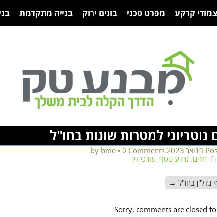
צמודי קרקע
מפרט טכני
בונים ירוק
בנייה מתקדמת
בני
 נוטריוני למטרות שונות בחו"ל
bme
•
0 Comments
by
Po
F
חוזים
,
מידע נוסף
,
עורכי דין
זי נדל"ן בחו"ל
→
Sorry, comments are closed for 