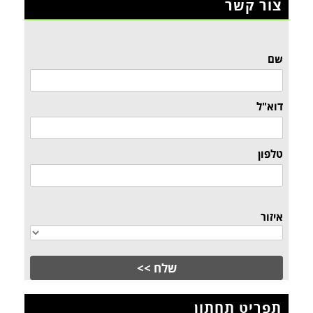
צור קשר
שם
דוא"ל
טלפון
איזור
תפריט תחתון