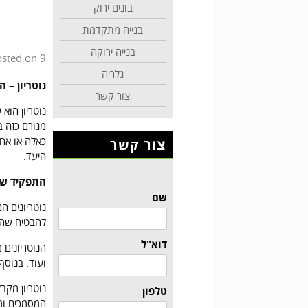
בונים ירוק
בנייה מתקדמת
בנייה ירוקה
9 במאי 2023
osted on
גלריה
נוטריון –
צור קשר
נוטריון הוא
מגורם כזה ב
כאלה או אחר
צור קשר
היעד.
התפקיד של 
שם
נוטריונים ה
להבטיח שהמ
דוא"ל
הנוטריונים 
ועוד. בנוסף
נוטריון מקב
טלפון
המסמכים ומ