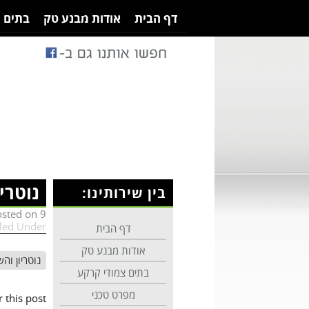
דף הבית
אודות מבנע טק
בתים 
נוטרי
בין שירותינו:
9 במאי 2023
osted on
iled Under:
דף הבית
אודות מבנע טק
נוטריון ו
בתים צמודי קרקע
מפרט טכני
this post.