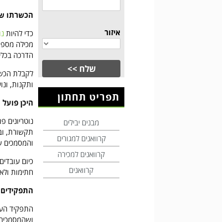
הכשרתו של
איזור
כדי להיות
נו
מכילה מספר 
הדרכה בכלי
לקבלת הכשרה
ותקנות, ונו
תפריט תחתון
היכן פועל ה
נוטריונים פ
מבנים יבילים
תקשורת, ובמ
קרוואנים למגורים
והמסמכים ש
קרוואנים למכירה
כיום עובדים
קרוואנים
חתימות ולא
התפקידים ה
התפקיד העיק
ושהמסמכים ע