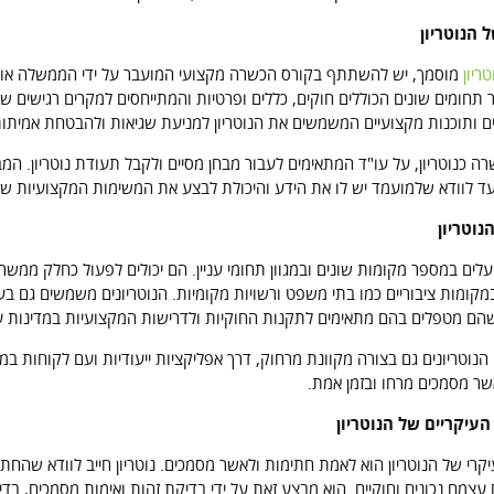
 הנוטריון
טריון
מוסמך, יש להשתתף בקורס הכשרה מקצועי המועבר על ידי הממשלה או על
תחומים שונים הכוללים חוקים, כללים ופרטיות והמתייחסים למקרים רגישים של
ם ותוכנות מקצועיים המשמשים את הנוטריון למניעת שגיאות ולהבטחת אמיתו
 כנוטריון, על עו"ד המתאימים לעבור מבחן מסיים ולקבל תעודת נוטריון. ה
עד לוודא שלמועמד יש לו את הידע והיכולת לבצע את המשימות המקצועיות של ה
נוטריון
ועלים במספר מקומות שונים ובמגוון תחומי עניין. הם יכולים לפעול כחלק ממשר
קומות ציבוריים כמו בתי משפט ורשויות מקומיות. הנוטריונים משמשים גם בעס
הם מטפלים בהם מתאימים לתקנות החוקיות ולדרישות המקצועיות במדינות עי
 הנוטריונים גם בצורה מקוונת מרחוק, דרך אפליקציות ייעודיות ועם לקוחות
שר מסמכים מרחו ובזמן אמת.
עיקריים של הנוטריון
רי של הנוטריון הוא לאמת חתימות ולאשר מסמכים. נוטריון חייב לוודא שהחת
צמם נכונים וחוקיים. הוא מבצע זאת על ידי בדיקת זהות ואימות מסמכים, בד