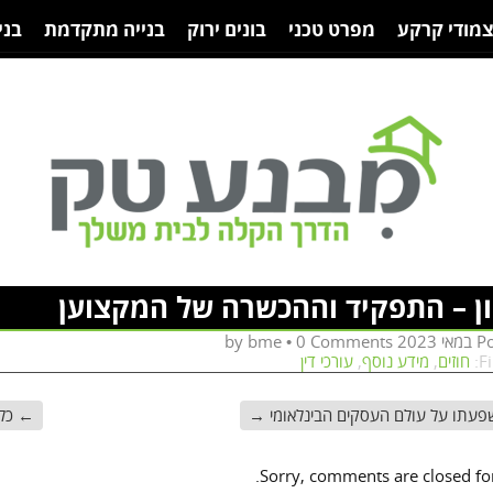
צמודי קרקע
מפרט טכני
בונים ירוק
בנייה מתקדמת
בני
ון – התפקיד וההכשרה של המקצוען
bme
•
0 Comments
by
P
F
חוזים
,
מידע נוסף
,
עורכי דין
השפעתו על עולם העסקים הבינלאומי
→
←
כל 
Sorry, comments are closed for 