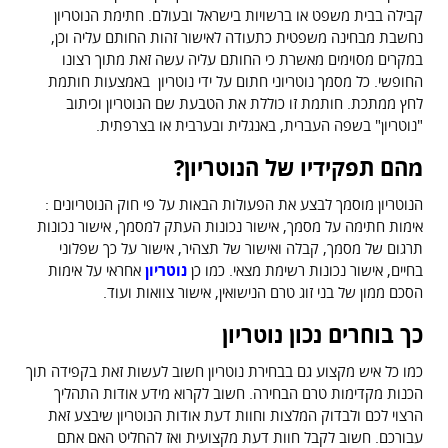
קבילה בבית משפט או ברשויות בישראל ובעולם. חתימת הנוטריון
נחשבת מבחינה משפטית כתעודה לאישור זהות החותם עליה וכן,
במקרים מסוימים מאשרת כי החותם עליה עשה זאת מתוך רצונו
החופשי. כל מסמך נוטריוני חתום על ידי נוטריון באמצעות חותמת
לחץ ממתכת. חותמת זו כוללת את הטבעת שם הנוטריון וכיתוב
"נוטריון" בשפה העברית, באנגלית ובערבית או בצרפתית.
מהם תפקידיו של הנוטריון?
הנוטריון מוסמך לבצע את הפעולות הבאות על פי חוק הנוטריונים :
אימות חתימה על מסמך, אישור נכונות העתק למסמך, אישור נכונות
תרגום של מסמך, קבלה ואישור של תצהיר, אישור על כך שפלוני
בחיים, אישור נכונות רשימת מצאי. כמו כן
נוטריון
אחראי על אימות
הסכם ממון של בני זוג טרם הנישואין, אישור צוואות ועוד.
כך בוחרים נכון נוטריון
כמו כל איש מקצוע גם בבחירת נוטריון חשוב לעשות זאת בקפידה תוך
הכנות מקדימות טרם הבחירה. חשוב לקרוא מידע אודות התהליך
הרצוי לכם ולבדוק המלצות וחוות דעת אודות הנוטריון שיבצע זאת
עבורכם. חשוב לקבל חוות דעת מקצועית ואז להחליט האם אתם