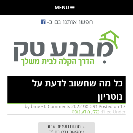
MENU
כל מה שחשוב לדעת על
נוטריון
17 באוגוסט 2022
Posted on
by
0 Comments
•
bme
Filed Under:
כללי
,
מידע נוסף
←
תרגום נוטריוני עבור
עסקאות נדלן בחו"ל