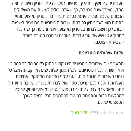
מעוניינים להמשיך בתהליך. פגישה ראשונה עם נוטריון חשובה מאוד
מחד, ומאידך אינה מחייבת, כך שאתם יכולים לעשות את השיקולים
הנכונים שלכם מבלי להיחפז בטרם תבחרו בו. נוטריון מקצועי וותיק
בתחום הוא בעל ניסיון רב במתן שירותים נוטריונים מהימנים בשפות
רבות, לכן חשוב לבחור בנוטריון מקצועי, אמין ומנוסה כך שתוכלו
לסמוך עליו שיעשה את עבודתו נאמנה ובצורה הטובה ביותר
לשביעות רצונכם.
עלות שירותים נוטריונים
התעריף של שירותים נוטריונים הינו קבוע בחוק כלומר מדובר במחיר
אחיד שזהה לכל הנוטריונים. לכל מסמך עלות שונה אך קבועה אצל כל
נותני השירותים הנוטריונים, וזאת עפ"י החלטת המחוקק. אחידות
העלויות חוסכת לכם עריכת סקר שוק לבחירת נוטריון שגובה מחיר זול
יותר, ומאפשרת לכם להתרכז בחיפוש נוטריון מקצועי ואמין, שזוכה
להמלצות רבות ומתמחה בטיפול במסמכים הרלוונטיים לצורך
הספציפי שלכם.
Filed Under:
כללי
,
מידע נוסף