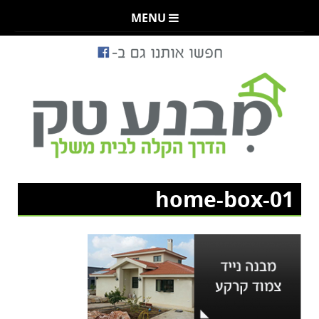
MENU
home-box-01