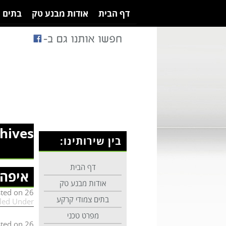
דף הבית
אודות מבנע טק
בתים 
hives:
בין שירותינו:
דף הבית
איפה 
אודות מבנע טק
26 באפריל 2017
sted on
בתים צמודי קרקע
iled Under:
מפרט טכני
26 באפריל 2017
sted on