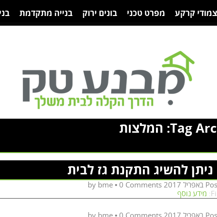
צמודי קרקע
מפרט טכני
בונים ירוק
בנייה מתקדמת
בני
Tag Arc
המלצות
ניתן להשיג התקנת גז לבית
bme
•
0 Comments
by
Po
F
מידע נוסף
bme
•
0 Comments
by
Po