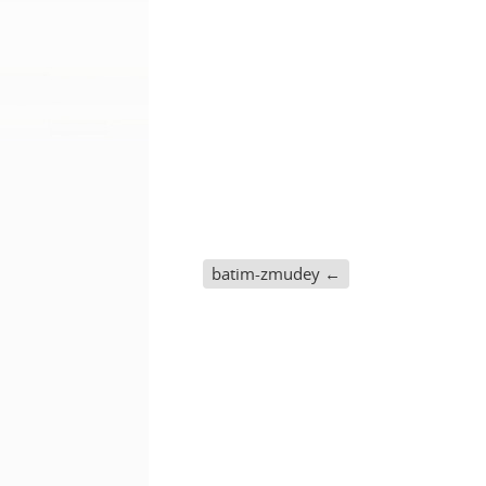
batim-zmudey
←