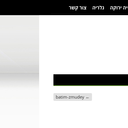
יה ירוקה
גלריה
צור קשר
batim-zmudey
←