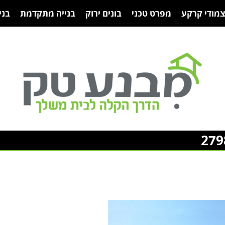
צמודי קרקע
מפרט טכני
בונים ירוק
בנייה מתקדמת
בני
279