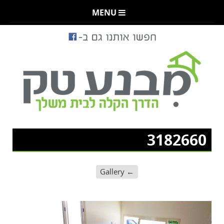
MENU
3182660
Gallery
←