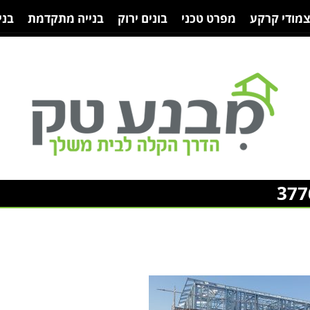
צמודי קרקע
מפרט טכני
בונים ירוק
בנייה מתקדמת
בני
377