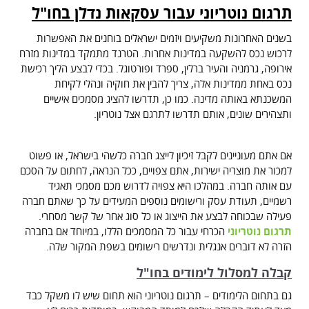
תרגום נוטריוני עבור עסקאות נדלן בחו"ל
בשנים האחרונות משקיעים ויזמים ישראלים בוחנים את האפשרות
לרכוש נכס להשקעה במדינות אחרות. הטרנד מתמקד במדינות מזרח
אירופה, גרמניה והעיר ברלין, ספרד ופורטוגל. בכדי לבצע הליך רכישת
נכס באחת ממדינות אלה, צריך להבין את חוקיה ונהלי לקיחת
המשכנתא באותה מדינה. כמו כן, תדרשו להציג מסמכים אישיים
ותצהירים שונים, אותם תדרשו לתרגם אצל נוטריון.
הקמת קשרי מסחר עם חו"ל
אם אתם מעוניינים לקבל זיכיון לייצג חברה כלשהי בישראל, או פשוט
למכור את מוצריה ישירות, אתם צפויים, ככל הנראה, לחתום על הסכם
עם אותה חברה. במהלכו היא צפויה לדרוש מכם מסמכי תאגיד
רשמיים, תעודת עסק ורישומים נוספים המעידים על כך שאתם חברה
פעילה שבכוחה לבצע את הייצוג או כל סוג אחר של קשר מסחרי.
תרגום נוטריוני
הכרחי עבור כל המסמכים הללו, במיוחד אם בחברה
הזרה לא דוברים אנגלית ונדרשים רישומים בשפת המקור שלה.
קבלה למסלול לימודים בחו"ל
גם בתחום הלימודים – תרגום נוטריוני הוא תחום שיש לו משקל כבד