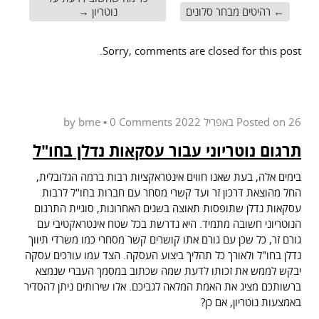
←
רהיטים מבחר סלונים
נוטריון
→
Sorry, comments are closed for this post.
26 באפריל 2022
Posted on
by
0 Comments
•
bme
תרגום נוטריוני עבור עסקאות נדלן בחו"ל
בימים אלה, בעת שאנו חווים אינטראקציות רבות ברמה הגלובלית,
החל מהוצאת דרכון זר ועד קשרי מסחר עם חברות בחו"ל לרבות
עסקאות נדלן שתופסות תאוצה בשנים האחרונות, סוגיית התרגום
הנוטריוני חשובה מתמיד. היא נדרשת בכל שטח אינטראקטיבי עם
גורם זר, כל שכן עם גורם אתו קושרים קשר מסחרי כמו משרדי תיווך
נדלן בחו"ל ולאורך כל תהליך ביצוע העסקה. הצד עמו עורכים עסקה
יבקש לממש את זכותו לדעת שמה שכתוב במסמך העברי שנמצא
ברשותכם מציג את האמת המלאה לגביכם. אלו שירותים ניתן להסדיר
באמצעות נוטריון, אם כן?