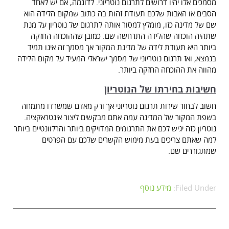
מסמכים אלו יהיו דרושים לתרגום נוטריוני. לדוגמה, אם יש לאחד
הסבים או האבות שלכם תעודת זהות בה כתוב שמקום הלידה הוא
שם של מדינה כזו, מומלץ למסור אותה לתרגום של נוטריון על מנת
שתהיה הוכחה שהלידה התרחשה שם. כמובן שההוכחה החזקה
ביותר היא תעודת לידה של מדינת המקור אך מסמך זה אינו תמיד
בנמצא, ואז תרגום נוטריוני של מסמך ישראלי המעיד על מקום הלידה
מהווה את ההוכחה החזקה ביותר.
חשיבות בחירתו של הנוטריון
חשוב לבחור שירות תרגום נוטריוני אך ורק מאדם שמשרדו מתמחה
בשפת המקור של המדינה עמה אתם מבקשים ליצור אינטראקציה.
נוטריון כזה יגיש לכם את התרגומים המדויקים ביותר והרלוונטיים ביותר
למה שאתם צריכים בעת מימוש הקשרים שלכם עם הפרטים
שמתגוררים שם.
Filed Under:
מידע נוסף