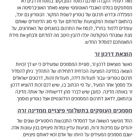
מאד לעתיד הקבלה שלכם למוסד המבוקש. במוסדות רבים לא
מסתפקים בפלט האנגלי האוטומטי שיוצא מאתר האוניברסיטה או
המכללה ונדרש תרגום של נוטריון לשפת המקור. הנוטריון גם יוכל,
בהתאם לשמות המקצועות שלמדתם ועל פי סוג הלימודים שאתם
עומדים ללמוד בחו"ל, לנסח את התרגום במונחים של האחרונים, על
מנת שמנהלי הפקולטה יוכלו להבין היטב מה למדתם ולבחון את מידת
התאמתכם למסלול החדש.
הוצאת דרכון זר
כאשר מוציאים דרכון זר, סוגיית המסמכים שמעידים כי יש לך זכויות
הוצאה במדינה המציעה הכרחית לתחילתו של התהליך. ניתן להסדיר
תרגום נוטריוני עבור תעודות לידה, תעודות זהות, דרכונים ישראלים
וכל מסמך אחר המעיד, על פי הכתוב בו, שיש לכם זכות להוציא דרכון
זר באותה מדינה. כמובן שיש לברר מהן דרישותיה של אותה מדינה
ובהתאם, לדאוג לתרגום המסמכים הרלוונטיים אצל נוטריון מוסמך.
מסמכים העוסקים בתשלומי פיצויים ממדינה זרה
החל מפשעי השואה ועד למסלולי התנגשות היסטוריים שונים של
יהודים עם מדינות זרות, מגיעות עדיין גמלות פיצויים בגין עוונות אלה.
ישנם מסמכים המעידים על היותו של אדם זכאי לאותם פיצויים.