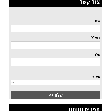
צור קשר
שם
דוא"ל
טלפון
איזור
תפריט תחתון