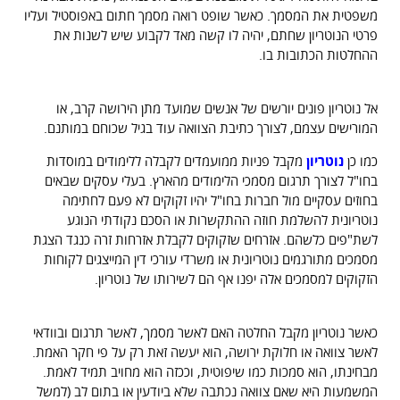
משפטית את המסמך. כאשר שופט רואה מסמך חתום באפוסטיל ועליו
פרטי הנוטריון שחתם, יהיה לו קשה מאד לקבוע שיש לשנות את
ההחלטות הכתובות בו.
פניות שנעשות בפועל לנוטריון
אל נוטריון פונים יורשים של אנשים שמועד מתן הירושה קרב, או
המורישים עצמם, לצורך כתיבת הצוואה עוד בגיל שכוחם במותנם.
כמו כן
נוטריון
מקבל פניות ממועמדים לקבלה ללימודים במוסדות
בחו"ל לצורך תרגום מסמכי הלימודים מהארץ. בעלי עסקים שבאים
בחוזים עסקיים מול חברות בחו"ל יהיו זקוקים לא פעם לחתימה
נוטריונית להשלמת חוזה ההתקשרות או הסכם נקודתי הנוגע
לשת"פים כלשהם. אזרחים שזקוקים לקבלת אזרחות זרה כנגד הצגת
מסמכים מתורגמים נוטריונית או משרדי עורכי דין המייצגים לקוחות
הזקוקים למסמכים אלה יפנו אף הם לשירותו של נוטריון.
פועלו של הנוטריון – מנגנון קבלת החלטותיו
כאשר נוטריון מקבל החלטה האם לאשר מסמך, לאשר תרגום ובוודאי
לאשר צוואה או חלוקת ירושה, הוא יעשה זאת רק על פי חקר האמת.
מבחינתו, הוא סמכות כמו שיפוטית, וככזה הוא מחויב תמיד לאמת.
המשמעות היא שאם צוואה נכתבה שלא ביודעין או בתום לב (למשל