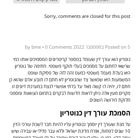
Sorry, comments are closed for this post.
5 בספטמבר 2022
Posted on
by
0 Comments
•
bme
נוטריון הוא עורך דין שעומד במספר קריטריונים המסמיכים אותו כמי
שרשאי לחתום על מסמכים בעלי תוקף משפטי. חתימה של נוטריון
היא בעלת מעמד משפטי כמעט זהה לזה של פסיקת שופט.
המשמעות היא שכאשר צד שהנוטריון לא חתם לו תובע אדם שהוא כן
חתם לו, יהיה לו קשה מאד עד בלתי אפשרי לנצח במערכת דיונים זו.
מקרים מעין אלה ניתן לראות חדשות לבקרים בתחום הצוואות ומסמכי
חלוקת הירושה השונים.
הסמכת עורך דין כנוטריון
על מנת שעורך דין יוסמך כנוטריון עליו להיות חבר לשכת עורכי הדין
10 שנים לפחות, אזרח מדינת ישראל וללא עבר פלילי או עבירה שיש
עמה קלון. כמו כן, עליו לעבור קורס שמוכר על ידי משרד המשפטים