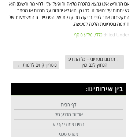
אם המוריש אינו נמצא בהכרה מלאה והופעל עליו לחץ מהיורשים) הוא
לא יחתום על צוואה זו. כמו כן, הוא לא יחתום על תרגום או מסמך
התקשרות אחר לפני בדיקה מדוקדקת של הפרטים. זו המשמעות של
חתימה נוטריונית הלכה למעשה.
Filed Under:
כללי
,
מידע נוסף
←
תרגום נוטריוני – כל המידע
הנחוץ לכם כאן
נוטריון קווים לדמותו
→
בין שירותינו:
דף הבית
אודות מבנע טק
בתים צמודי קרקע
מפרט טכני