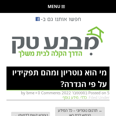
MENU
מי הוא נוטריון ומהם תפקידיו
על פי הגדרה?
5 בספטמבר 2022
Posted on
by
0 Comments
•
bme
Filed Under:
כללי
,
מידע נוסף
←
תרגום נוטריוני – כל המידע
הנחוץ לכם כאן
נוטריון קווים לדמותו
→