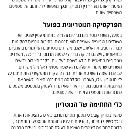
המסמיך אותו מעורך דין לנוטריון, ובכך מאפשר לו לחתום על מסמכים
משפטיים שונים.
הפרקטיקה הנוטריונית בפועל
בפועל, משרדי נוטריונים נבדלים זה מזה בתחומי עניין שונים. יש
משרדים נוטריוניים שעניינם הוא תרגומים וכתיבות טכניות למקומות
עבודה וסביבות ראליות, ישנם משרדים נוטריונים המתמחים בהומניזם
ובתיאוריות, ויש גם חלוקה ברורה לשפות תרגום. בדרך כלל, משרדים
נוטריוניים מתאפיינים בידע בשפה בעל שם. בקרב הציבור, ידועים
משרדים שהמומחיות שלהם היא שפה מסוימת אל מול משרדים
שבהם השפה השולטת אחרת. במידה ולקוח מתעקש להיות חתום על
ידי הנוטריון שלו, האחרון יכול להסמיך מתורגמן חיצוני ולאשר את
מהימנות התרגום. נוטריון יהיה רשאי תמיד לעסוק במסמכים משפטים
כמו צוואות ומסמכי חלוקת ירושה לסוגיהם.
כלי החתימה של הנוטריון
כאשר נוטריון קובע כי מסמך מסוים תורגם כהלכה, מציג את האמת
ובכך כשיר לחתימה, הוא יחתום עליו בחותמת אפוסטיל. חותמת זו,
בדומה לחתימה דיגיטלית מוצפנת בעולם הטכנולוגי, נועלת מבחינה