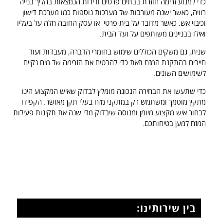
כדי למנוע זרימה חוזרת בבתים פרטים ודירות הנמצאות בהליך בנייה
רוויה, כאשר ישנה מעורבות של מערכות נוספות כמו מערכת דישון
וכיבוי אש. כאשר מדובר על בית פרטי או עסק החובה חלה על בעליו
ואילו בבניינים משותפים על ועד הבית.
שנית, גם משקים הכוללים שימוש בחומרי הדברה, מעבדות ועוד
חייבים בהתקנת המזח וזאת כדי להבטיח את הזרימה של מים נקיים
לשימושים השונים.
כדי שתעשו את הבחירה הנכונה מומלץ לבדוק שאיש המקצוע הינו
מתקין מוסמך ומשתמש רק במתקני מזח בעלי תקן מאושר. הקפידו
לבחור איש מקצוע מיומן ומנוסה שיבדוק מדי שנה את תקינות פעילות
המזח למען בטיחותכם.
בין שירותינו: