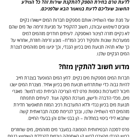
לדעת טרם בחירת הספק להתקנת שירות זה? כל המידע
החשוב שעליכם לדעת במאמר הבא שלפניכם.
על מנת שמי השתייה אותם מספקים חברות המים יישארו נקיים
וטובים לשימוש עבורנו, חשוב להקפיד על מניעת זרימה של מים שהם
לא נקיים חזרה לצינור האספקה. לעיתים חודרים מזהמים למים
ממערכות שונות ותפקיד רכיב המז"ח– מונע זרימה חוזרת, אחראי על
כך שלא תהיה תנועת מים בכיוון הנגדי, וכך יגיעו מים מזוהמים לצנרת
המים הנקיים שלנו.
מדוע חשוב להתקין מזח?
חברות המים מספקות מים נקיים. לחץ המים המופעל בצנרת חייב
להיות גבוה כדי שתתרחש תנועת מים בכיוון אחיד. מצנרת המים ישנו
חיבור למערכות נוספות פרט למי הצריכה הביתית כמו למשל: מאגרי
מים, מכלי הדברה ודישון, מערכת הסקה ועוד. לעיתים תתפתח
תנועת מים בכיוון נגדי וללא התערבות רכיב המזח תתאפשר חדירת
מזהמים למי השתייה שלנו, ובכך לגרימת סכנה תברואתית קשה
שתבוא לידי ביטוי במחלות – הן בבני אדם והן בבעלי החיים.
פרט לסכנה הבטיחותית הטמונה במעבר מים מזוהמים, מים שחוזרים
בכיוון הנגדי מהצרכן לכיוון קו האספקה גורמים להגדלת השימוש בנפח