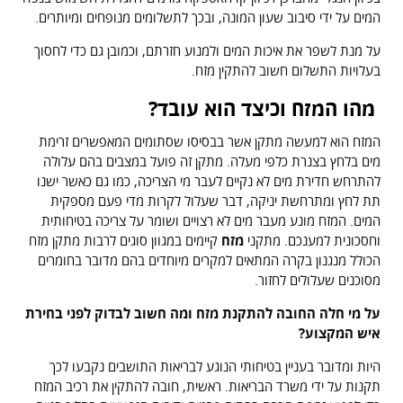
המים על ידי סיבוב שעון המונה, ובכך לתשלומים מנופחים ומיותרים.
על מנת לשפר את איכות המים ולמנוע חזרתם, וכמובן גם כדי לחסוך
בעלויות התשלום חשוב להתקין מזח.
מהו המזח וכיצד הוא עובד?
המזח הוא למעשה מתקן אשר בבסיסו שסתומים המאפשרים זרימת
מים בלחץ בצנרת כלפי מעלה. מתקן זה פועל במצבים בהם עלולה
להתרחש חדירת מים לא נקיים לעבר מי הצריכה, כמו גם כאשר ישנו
תת לחץ ומתרחשת יניקה, דבר שעלול לקרות מדי פעם מספקית
המים. המזח מונע מעבר מים לא רצויים ושומר על צריכה בטיחותית
וחסכונית למענכם. מתקני
מזח
קיימים במגוון סוגים לרבות מתקן מזח
הכולל מנגנון בקרה המתאים למקרים מיוחדים בהם מדובר בחומרים
מסוכנים שעלולים לחזור.
על מי חלה החובה להתקנת מזח ומה חשוב לבדוק לפני בחירת
איש המקצוע?
היות ומדובר בעניין בטיחותי הנוגע לבריאות התושבים נקבעו לכך
תקנות על ידי משרד הבריאות. ראשית, חובה להתקין את רכיב המזח