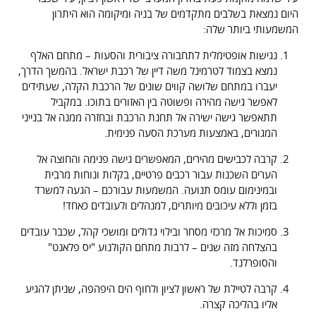
היום נמצאת בשלבים מתקדמים של בניה ומיקומה הוא היתרון
המשמעותי ביותר שלה:
נגישות אופטימלית לתחבורה ציבורית והסעות – מתחם האלף
נמצא בצמוד לטרמינל משה דיין של רכבת ישראל. בהמשך הדרך,
יעברו במתחם שלושה קווים שונים של הרכבת הקלה, שעתידים
לאפשר גישה מהירה ופשוטה בין האזורים בתוכו. במקביל
תתאפשר גישה ישירה אל תחנת הרכבת ובחזרה ממנה אל בנייני
המגורים, באמצעות מערכת הסעה פנימית.
קרבה לכבישים מהירים, המאפשרים גישה פנימה והחוצה אל
הערים השכנות עבור רכבים פרטיים, בקלות ונוחות מרבית
ובמינימום עומס תנועה. המשמעות עבורכם – הגעה למשרד
בזמן וללא עיכובים מיותרים, למנהלים ולעובדים כאחד!
סמיכות אל מרכזי מסחר ובילוי גדולים ומושכי קהל, שכבר עובדים
בהצלחה מזה שנים – לרבות מתחם הקולנוע "יס פלאנט"
והסופרלנד.
קרבה לטיילת של ראשון לציון ולחוף הים היפהפה, שניתן להגיע
אליו בהליכה קצרה.