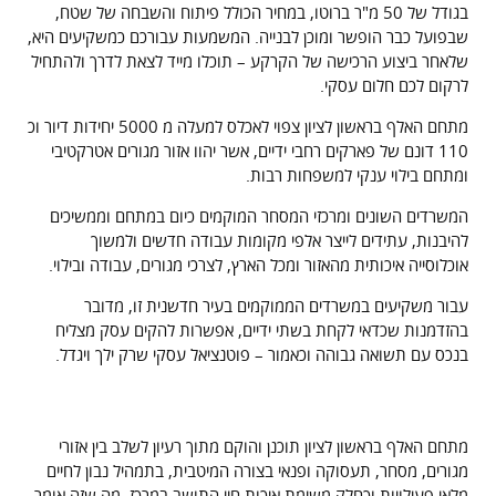
בגודל של 50 מ"ר ברוטו, במחיר הכולל פיתוח והשבחה של שטח,
שבפועל כבר הופשר ומוכן לבנייה. המשמעות עבורכם כמשקיעים היא,
שלאחר ביצוע הרכישה של הקרקע – תוכלו מייד לצאת לדרך ולהתחיל
לרקום לכם חלום עסקי.
מתחם האלף בראשון לציון צפוי לאכלס למעלה מ 5000 יחידות דיור וכ
110 דונם של פארקים רחבי ידיים, אשר יהוו אזור מגורים אטרקטיבי
ומתחם בילוי ענקי למשפחות רבות.
המשרדים השונים ומרכזי המסחר המוקמים כיום במתחם וממשיכים
להיבנות, עתידים לייצר אלפי מקומות עבודה חדשים ולמשוך
אוכלוסייה איכותית מהאזור ומכל הארץ, לצרכי מגורים, עבודה ובילוי.
עבור משקיעים במשרדים הממוקמים בעיר חדשנית זו, מדובר
בהזדמנות שכדאי לקחת בשתי ידיים, אפשרות להקים עסק מצליח
בנכס עם תשואה גבוהה וכאמור – פוטנציאל עסקי שרק ילך ויגדל.
התמהיל הנכון בין שטח מסחרי, אזור מגורים
ופארקים ענקיים.
מתחם האלף בראשון לציון תוכנן והוקם מתוך רעיון לשלב בין אזורי
מגורים, מסחר, תעסוקה ופנאי בצורה המיטבית, בתמהיל נבון לחיים
מלאי פעילויות וכחלק משימת איכות חיי התושב במרכז. מה שזה אומר