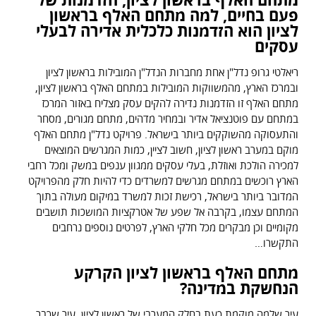
פעם בחיים, למה מתחם האלף בראשון
לציון הוא הזדמנות כלכלית אדירה לבעלי
עסקים
ריאלטי גרופ נדל"ן אחת מחברות הנדל"ן המובילות בראשון לציון
ובמרכז הארץ, מהמשווקות המובילות במתחם האלף בראשון לציון,
מתחם האלף זו הזדמנות נדירה להקים עסק מצליח באזור המרכז
במתחם עם פוטנציאל אדיר ובמחיר מדהים, מתחם מגורים, מסחר
והתעסוקה מהשוקקים ביותר בישראל. פרויקט נדל"ן מתחם האלף
מוקם במערב ראשון לציון, חשוב לציין, כמות המגרשים המוצאים
למכירה הולכת ואוזלת, בעלי עסקים ממגוון ענפים במשק ומכל רחבי
הארץ רוכשים במתחם מגרשים למשרדים כדי להיות חלק מהפרויקט
המדובר ביותר בישראל, רכישת זכות למשרד במיקום מעולה בתוך
המתחם עצמו, בקרבה אל שפע של אטרקציות המושכות תושבים
מקומיים וכן מבקרים מכל חלקי הארץ, לפרטים נוספים נרחבים
התקשרו…
מתחם האלף בראשון לציון הקרקע
הנחשקת במדינה?
עיר שלמה מוקמת כעת בחלק המערבי של ראשון לציון, עיר שכבר