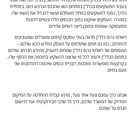
בעבור המשקיעים בנדל"ן במתחם הוא שהנכס הנרכש כיום, בתחילת
הדרך, נמכר למשקיעים במחיר משתלם ועשוי להגדיל את השווי שלו
במהרה. העסקים שיוקמו בתוך הנכסים הללו צפויים ליהנות
מתעסוקה שוטפת וכמובן לייצר רווחים אדירים.
ריאלטי גרופ נדל"ן מלווה בעלי עסקים קיימים ומשרדים שמעוניינים
להתרחב, כמו גם יזמים שחולמים על העסק החדש הבא שלהם –
המומחים של ריאלטי גרופ נדל"ן שמחים להעניק מהידע הנרחב שלהם
בתחום הנדל"ן ולעזור לכל מי שרוצה להשקיע בחוכמה את הכסף שלו,
בקרקעות מופשרות ומוכנות, לבניית נכסים שיהפכו להזדמנות של
פעם בחיים.
ליווי של מומחים לאורך כל הדרך – עד לקבלת
המפתח לנכס
אנחנו נלך עמכם צעד אחר צעד, מרגע קבלת ההחלטה על המיקום
המדויק של המשרד שלכם, דרך כל שלבי הבירוקרטיה ועד לרישום
הנכס על שמכם.