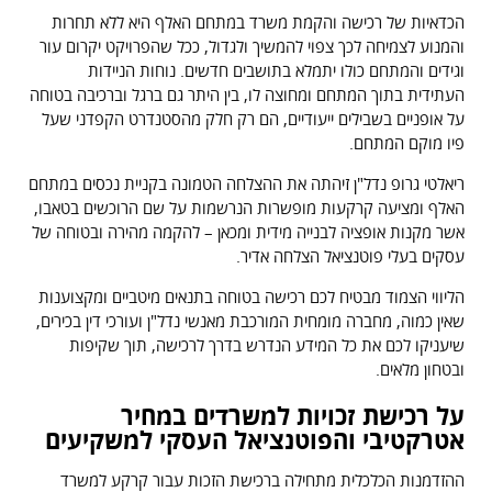
הכדאיות של רכישה והקמת משרד במתחם האלף היא ללא תחרות
והמנוע לצמיחה לכך צפוי להמשיך ולגדול, ככל שהפרויקט יקרום עור
וגידים והמתחם כולו יתמלא בתושבים חדשים. נוחות הניידות
העתידית בתוך המתחם ומחוצה לו, בין היתר גם ברגל וברכיבה בטוחה
על אופניים בשבילים ייעודיים, הם רק חלק מהסטנדרט הקפדני שעל
פיו מוקם המתחם.
ריאלטי גרופ נדל"ן זיהתה את ההצלחה הטמונה בקניית נכסים במתחם
האלף ומציעה קרקעות מופשרות הנרשמות על שם הרוכשים בטאבו,
אשר מקנות אופציה לבנייה מידית ומכאן – להקמה מהירה ובטוחה של
עסקים בעלי פוטנציאל הצלחה אדיר.
הליווי הצמוד מבטיח לכם רכישה בטוחה בתנאים מיטביים ומקצוענות
שאין כמוה, מחברה מומחית המורכבת מאנשי נדל"ן ועורכי דין בכירים,
שיעניקו לכם את כל המידע הנדרש בדרך לרכישה, תוך שקיפות
ובטחון מלאים.
על רכישת זכויות למשרדים במחיר
אטרקטיבי והפוטנציאל העסקי למשקיעים
ההזדמנות הכלכלית מתחילה ברכישת הזכות עבור קרקע למשרד