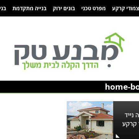
צמודי קרקע
מפרט טכני
בונים ירוק
בנייה מתקדמת
בני
home-bo