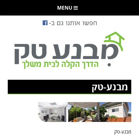
MENU
מבנע-טק
מבנע-טק