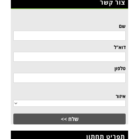
צור קשר
שם
דוא"ל
טלפון
איזור
תפריט תחתון