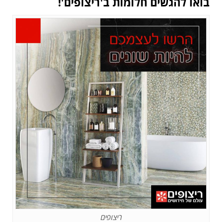
בואו להגשים חלומות ב'ריצופים'!
ריצופים