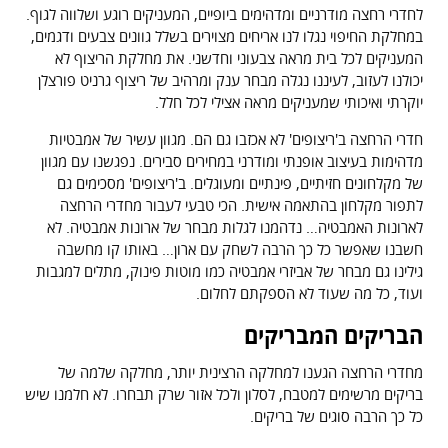
לחדרי רחצה מודרניים ומדהימים ביופיים, המעניקים רוגע ושלווה לגוף.
במחלקת החיפוי נגלו לנו אריחים מצוירים בשלל גוונים צבעים ודגמים,
המעניקים לכל בית מראה צבעוני וחדשני. את מחלקת הריצוף לא
יכולנו לעזוב, לעיננו נגלה מבחר ענק ומרהיב של ריצוף גרניט פורצלן
יוקרתי ואיכותי שמעניקים מראה אצילי לכל חלל.
חדרי הרחצה ב'ריצופים' לא אכזבו גם הם. מגוון עשיר של אמבטיות
מדהימות בעיצוב אופנתי ומודרני במחירים סבירים. נפגשנו עם מגוון
של מקלחונים חזיתיים, פינתיים ומעוגלים. ב'ריצופים' מסכימים גם
לתפור מקלחון בהתאמה אישית. הכי טבעי לעבור מחדרי הרחצה
לארונות האמבטיה… נדהמנו לגלות מבחר של ארונות אמבטיה. לא
חשבנו שאפשר כל כך הרבה לשחק עם ארון… באותו קו מחשבה
גילינו גם מבחר של אביזרי אמבטיה כמו מוטות פינוק, מתלים למגבות
ועוד, כל מה שעוד לא הספקתם לחלום.
הבריקים המבריקים
מחדרי הרחצה הגענו למחלקה הרצינית יותר, מחלקה שלמה של
בריקים מרשימים למטבח, לסלון ולכל אזור שרק תבחרו. לא חלמנו שיש
כל כך הרבה סוגים של בריקים.