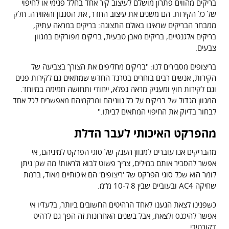
בריקים מהווים פתרון מושלם לעיצוב קיר אחד בחלל פנימי או לחיפוי
של כל הקירות. הם משנים את עיצוב החדר, את הסגנון והאווירה. חלק
ממבחר הבריקים שראינו באולם התצוגה: בריקים במראה עתיק,
בריקים אלגנטיים, בריקים מאבן טבעית, בריקים מפורקים במגוון
צבעים.
בריצופים מסבירים לנו: "בריקים מחליפים את הצורך בצביעה של
הקירות, אנשים רבים בוחרים בטרנד החדש שמתאים גם לקירות פנים
וגם לקירות חוץ ומעניק מראה נפלא, ייחודי ותחושה חמימה במיוחד.
המגוון הגדול של בריקים על כל גווניהם ומרקמיהם מאפשרים לכל אחד
לבחור בדיוק את החיפוי המתאים לביתו."
מהפרקט האיכותי לעבר הדלת
מהבריקים אנו עוברים למגוון הענק של סוגי הפרקט למיניהם, אי
אפשר להסביר אותם במילים, צריך פשוט לבוא ולראות! מה שכן ניתן
לומר הוא שכל סוגי הפרקט של 'ריצופים' הם איכותיים מאוד, ברמת
שחיקה AC4 ובעוביים שבין 8 ל-10 מ”מ.
כשפנינו לצאת הגענו לאחד הרהיטים החשובים ביותר, בלעדיו אי
אפשר להיכנס ולצאת, אבל בשנים האחרונות זה הפך גם לרהיט
דקורטיבי.