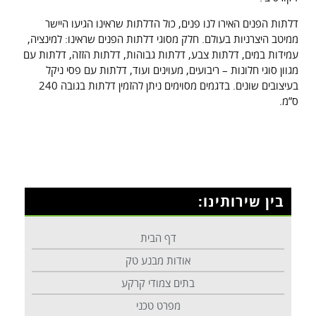
דלתות הפנים האירו לנו פנים, כול הדלתות שראינו הגיעו היישר
ממיטב היצרניות בעולם. חלק מסוגי דלתות הפנים שראינו: למינציה,
עמידות במים, דלתות צבע, דלתות גבוהות, דלתות הזזה, דלתות עם
מגוון סוגי חלונות – ריבועים, מעוינים ועוד, דלתות עם פסי ניקל
בעיצובים שונים. בדגמים מסוימים ניתן להזמין דלתות בגובה 240
ס”מ.
בין שירותינו:
דף הבית
אודות מבנע טק
בתים צמודי קרקע
מפרט טכני