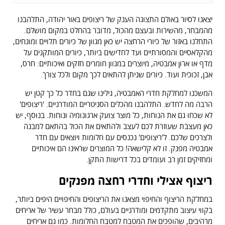
יצאנו לסיור באולם התצוגה הענק של ריצופים באור יהודה, התלהבנו
מהמבחר, מהשירות ובעצם מהכול, מדובר בהחלט במקום מושלם.
התחלנו באזור של כיורי הרחצה יש כאן מגוון של כיורים תלויים ומונחים,
מהקלאסיים והמסורתיים ועד לחדישים ביותר, כיורים המותקנים על
מדף או ארון אמבטיה, מיוצרים במגוון חומרים חזקים ואיכותיים: חרס,
אבן, זכוכית ועוד. כיורים שניתן להתאים לכך מקום ולכל צורך.
המשכנו למחלקת חדרי האמבטיה, גילינו שגם בחדר כל כך קטן יש
הרבה מה לחדש. התלהבנו מהכלים הסניטריים המודרניים. 'ריצופים'
לא שכחו גם את הנוחות, כל מוצר צועק ארגונומיה ונוחות. בנוסף, יש
כאן מעצבת שעוזרת לכם לעצב ולהתאים את הכול בהתאם למבנה
ולצרכים שלכם. ל'ריצופים' נכנסים עם חלומות ויוצאים עם חדר
אמבטיה מפנק. זו לא קלישאה! כל המוצרים שראינו הם איכותיים
ומחזיקים זמן רב ועומדים בכל דרישות התקן.
ריצוף אצילי וחדרי רחצה מפנקים
במחלקת הריצוף והחיפוי מצאנו את הריצופים והחיפויים היפים ביותר,
בקווי עיצוב מתקדמים ומודרניים בעולם, כולל מבחר עשיר של אריחים
מרהיבים, שהופכים את המטבח למטבח החלומות. כמו גם אריחים